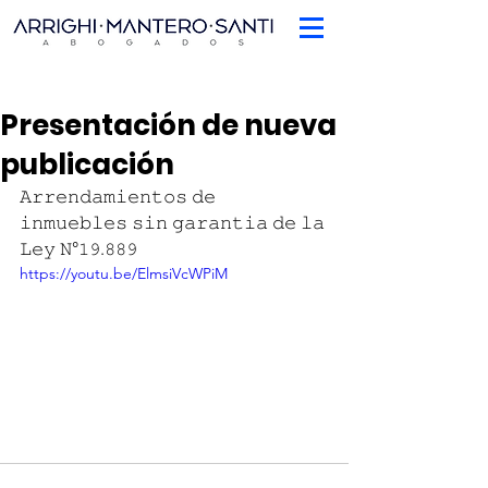
Presentación de nueva
publicación
𝙰𝚛𝚛𝚎𝚗𝚍𝚊𝚖𝚒𝚎𝚗𝚝𝚘𝚜 𝚍𝚎 
𝚒𝚗𝚖𝚞𝚎𝚋𝚕𝚎𝚜 𝚜𝚒𝚗 𝚐𝚊𝚛𝚊𝚗𝚝𝚒𝚊 𝚍𝚎 𝚕𝚊 
𝙻𝚎𝚢 𝙽°𝟷𝟿.𝟾𝟾𝟿
https://youtu.be/ElmsiVcWPiM