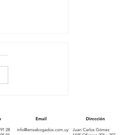
SENTACIÓN LIBRO
NA FE PROCESAL
o
Email
Dirección
 91 28
info@amsabogados.com.uy
Juan Carlos Gómez