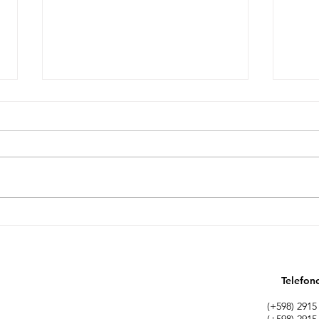
PROYECTO DE LEY DE
PRE
ARBITRAJE NACIONAL
BUE
Telefon
(+598) 2915